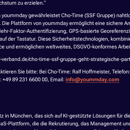
chstum zu erzielen.“
 von yoummday gewährleistet Cho-Time (SSF Gruppe) naht
Die Plattform von yoummday ermöglicht eine sichere Anb
hr-Faktor-Authentifizierung, GPS-basierte Georeferenzi
f der Tastatur. Diese Sicherheitstechnologien, kombinier
nce und ermöglichen weltweites, DSGVO-konformes Arbe
/cc-verband.de/cho-time-ssf-gruppe-geht-strategische-p
ktieren Sie bitte: Bei Cho-Time: Ralf Hoffmeister, Telef
: +49 89 231 6600 00, Email:
info@yoummday.com
 in München, das sich auf KI-gestützte Lösungen für die
aS-Plattform, die die Rekrutierung, das Management un