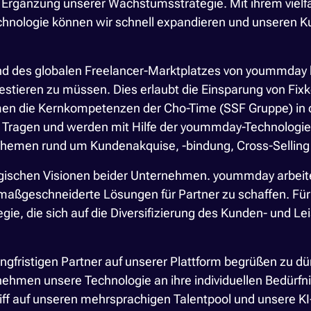
 Ergänzung unserer Wachstumsstrategie. Mit ihrem vielfä
chnologie können wir schnell expandieren und unseren K
.
 und des globalen Freelancer-Marktplatzes von yoummday
tieren zu müssen. Dies erlaubt die Einsparung von Fixkos
en die Kernkompetenzen der Cho-Time (SSF Gruppe) in de
m Tragen und werden mit Hilfe der yoummday-Technologie 
 Themen rund um Kundenakquise, -bindung, Cross-Selling 
tegischen Visionen beider Unternehmen. yoummday arbeite
aßgeschneiderte Lösungen für Partner zu schaffen. Für
e, die sich auf die Diversifizierung des Kunden- und Le
ngfristigen Partner auf unserer Plattform begrüßen zu dürf
hmen unsere Technologie an ihre individuellen Bedürfni
 auf unseren mehrsprachigen Talentpool und unsere KI-g