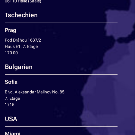
06110 Halle (Saale)
Tschechien
Prag
Pod Dráhou 1637/2
Haus E1, 7. Etage
170 00
Bulgarien
Sofia
Blvd. Aleksandar Malinov No. 85
7. Etage
1715
USA
Miami