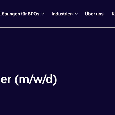
Lösungen für BPOs
Industrien
Über uns
K
er (m/w/d)