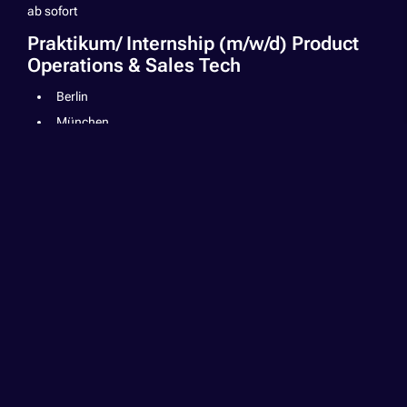
ab sofort
Praktikum/ Internship (m/w/d) Product
Operations & Sales Tech
Berlin
München
Mehr erfahren
Project Operations
ab sofort
Business Unit Lead (m/w/d)
Sofia
Mehr erfahren