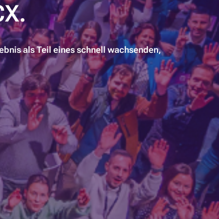
CX
.
lebnis als Teil eines schnell wachsenden,