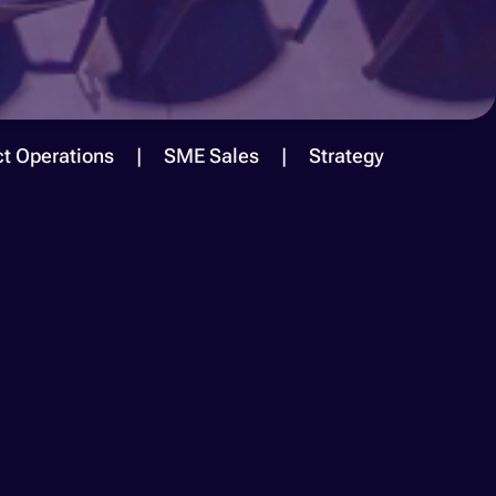
ct Operations
SME Sales
Strategy